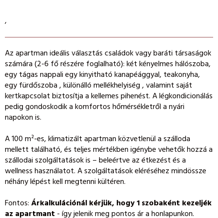
,
Az apartman ideális választás családok vagy baráti társaságok
számára (2-6 fő részére foglalható): két kényelmes hálószoba,
egy tágas nappali egy kinyitható kanapéággyal, teakonyha,
egy fürdőszoba , különálló mellékhelyiség , valamint saját
kertkapcsolat biztosítja a kellemes pihenést. A légkondicionálás
pedig gondoskodik a komfortos hőmérsékletről a nyári
napokon is.
A 100 m²-es, klimatizált apartman közvetlenül a szálloda
mellett található, és teljes mértékben igénybe vehetők hozzá a
szállodai szolgáltatások is – beleértve az étkezést és a
wellness használatot. A szolgáltatások eléréséhez mindössze
néhány lépést kell megtenni kültéren.
Fontos:
Árkalkulációnál kérjük, hogy 1 szobaként kezeljék
az apartmant
- így jelenik meg pontos ár a honlapunkon.