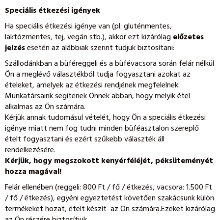
Speciális étkezési igények
Ha speciális étkezési igénye van (pl. gluténmentes,
laktózmentes, tej, vegán stb.), akkor ezt kizárólag
előzetes
jelzés
esetén az alábbiak szerint tudjuk biztosítani:
Szállodánkban a büféreggeli és a büfévacsora során felár nélkül
Ön a meglévő választékból tudja fogyasztani azokat az
ételeket, amelyek az étkezési rendjének megfelelnek.
Munkatársaink segítenek Önnek abban, hogy melyik étel
alkalmas az Ön számára.
Kérjük annak tudomásul vételét, hogy Ön a speciális étkezési
igénye miatt nem fog tudni minden büféasztalon szereplő
ételt fogyasztani és ezért szűkebb választék áll
rendelkezésére.
Kérjük, hogy megszokott kenyérféléjét, péksüteményét
hozza magával!
Felár ellenében (reggeli: 800 Ft / fő / étkezés, vacsora: 1.500 Ft
/ fő / étkezés), egyéni egyeztetést követően szakácsunk külön
termékeket hozat, ételt készít az Ön számára.Ezeket kizárólag